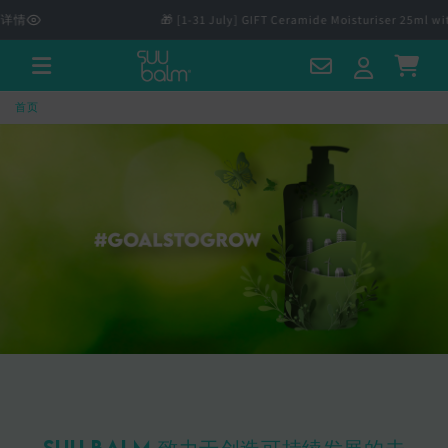
跳至内
详情
🎁 [1-31 July] GIFT Ceramide Moisturiser 25ml wit
容
Contact
Log
Cart
Us
in
首页
Suu Balm 致力于创造可持续发展的未