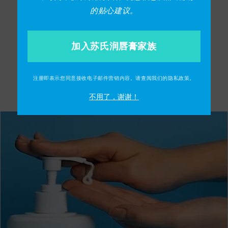
袋。
"裘德和他愤怒的皮肤
》故事书也被放置在学前
的贴心建议。
班，作为教师的阅读资源！
Suu Balm 将继续发展壮大，扩大我们的社区工作，
加入苏氏润唇膏家族
进一步履行我们关爱社区敏感肌肤的使命。
注册即表示您同意接收电子邮件营销内容。请查阅我们的隐私政策。
不用了，谢谢！