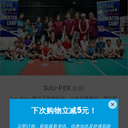
Suu Balm®
SKINCARE FOR ECZEMA-PRONE & SENSITIVE SKIN
Hello! Welcome to Suu Balm!
Chat with us on WhatsApp
SB
Suu Balm Singapore
Chat Now
Suu-per 社区
Suu Balm 致力于回馈社会，让生活更美好。我们积
×
极参与社区计划，为员工提供施以援手的机会，例如
下次购物立减5元！
健康皮肤羽毛球诊所
由 NSC 于 2022 年举办。
我们还赞助了
格兰治机构
学前班 K2 毕业典礼的礼品
立即订阅，获取最新资讯、优惠信息及舒缓肌肤